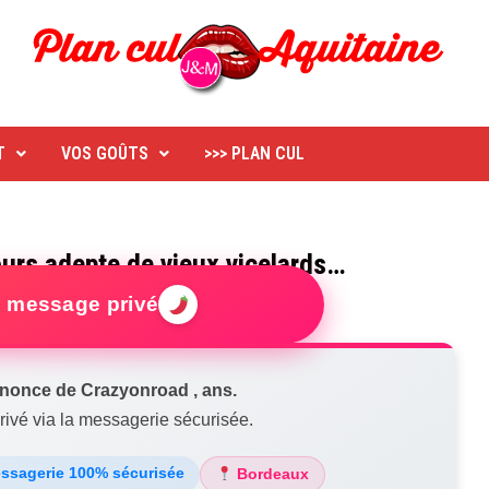
T
VOS GOÛTS
>>> PLAN CUL
ours adepte de vieux vicelards…
 message privé
nonce de Crazyonroad , ans.
ivé via la messagerie sécurisée.
sagerie 100% sécurisée
Bordeaux