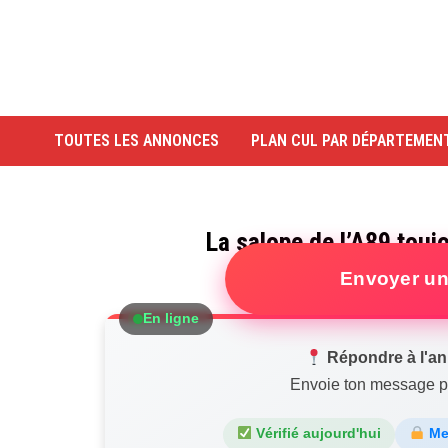
Passer
au
contenu
TOUTES LES ANNONCES
PLAN CUL PAR DÉPARTEMEN
La salope de l’A89 touj
Envoyer un
En ligne
Répondre à l'an
Envoie ton message pr
Vérifié aujourd'hui
Mes