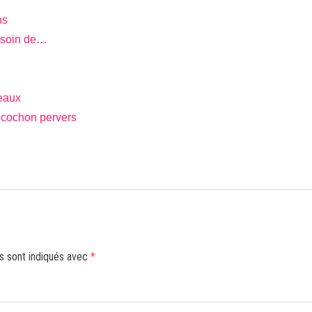
ns
e soin de…
eaux
s cochon pervers
s sont indiqués avec
*